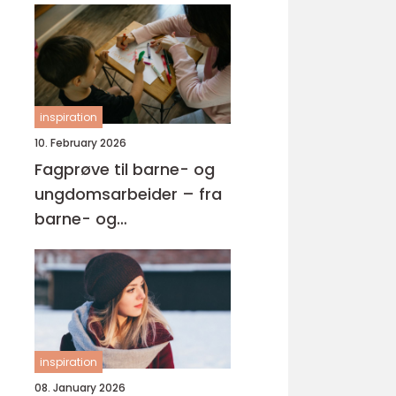
inspiration
10. February 2026
Fagprøve til barne- og
ungdomsarbeider – fra
barne- og
ungdsomarbeiderfaget
VG2 til fagbrev
inspiration
08. January 2026