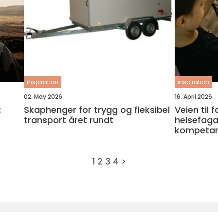
inspiration
inspiration
02. May 2026
16. April 2026
:
Skaphenger for trygg og fleksibel
Veien til
transport året rundt
helsefaga
kompeta
1
2
3
4
>