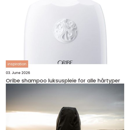
inspiration
03. June 2026
Oribe shampoo luksuspleie for alle hårtyper