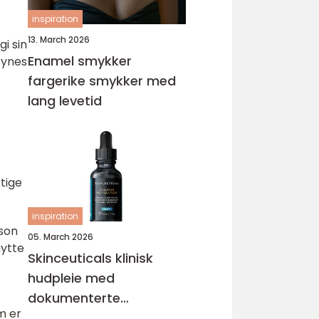
inspiration
13. March 2026
i sin
Enamel smykker
synes
fargerike smykker med
lang levetid
tige
inspiration
son
05. March 2026
nytte
Skinceuticals klinisk
hudpleie med
dokumenterte
m er
resultater