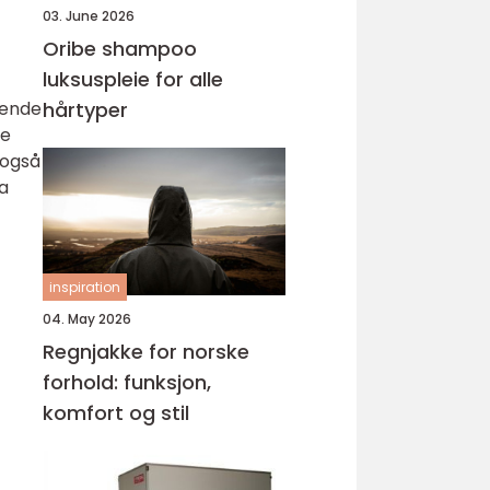
03. June 2026
Oribe shampoo
luksuspleie for alle
tende
hårtyper
de
 også
ra
inspiration
04. May 2026
Regnjakke for norske
forhold: funksjon,
komfort og stil