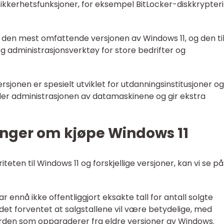
 sikkerhetsfunksjoner, for eksempel BitLocker-diskkrypter
er den mest omfattende versjonen av Windows 11, og den ti
g administrasjonsverktøy for store bedrifter og
rsjonen er spesielt utviklet for utdanningsinstitusjoner og
ler administrasjonen av datamaskinene og gir ekstra
inger om kjøpe Windows 11
riteten til Windows 11 og forskjellige versjoner, kan vi se på
ar ennå ikke offentliggjort eksakte tall for antall solgte
r det forventet at salgstallene vil være betydelige, med
erden som oppgraderer fra eldre versjoner av Windows.