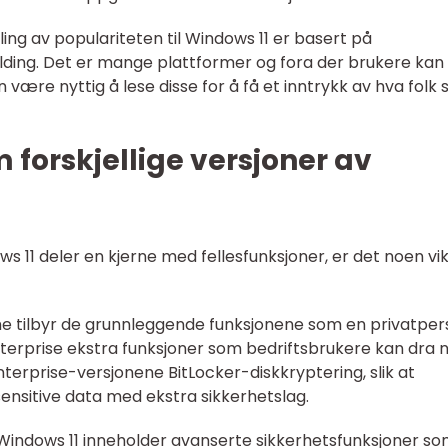
ng av populariteten til Windows 11 er basert på
ing. Det er mange plattformer og fora der brukere kan g
være nyttig å lese disse for å få et inntrykk av hva folk 
 forskjellige versjoner av
s 11 deler en kjerne med fellesfunksjoner, er det noen vik
e tilbyr de grunnleggende funksjonene som en privatper
nterprise ekstra funksjoner som bedriftsbrukere kan dra 
nterprise-versjonene BitLocker-diskkryptering, slik at
ensitive data med ekstra sikkerhetslag.
 Windows 11 inneholder avanserte sikkerhetsfunksjoner so