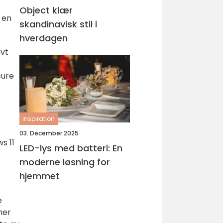
Object klær
 en
skandinavisk stil i
hverdagen
ivt
cure
inspiration
03. December 2025
s 11
LED-lys med batteri: En
moderne løsning for
hjemmet
e
ner