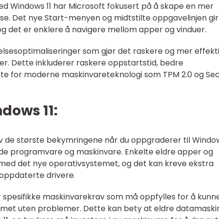
ed Windows 11 har Microsoft fokusert på å skape en mer
lse. Det nye Start-menyen og midtstilte oppgavelinjen gir
g det er enklere å navigere mellom apper og vinduer.
telsesoptimaliseringer som gjør det raskere og mer effekt
. Dette inkluderer raskere oppstartstid, bedre
øtte for moderne maskinvareteknologi som TPM 2.0 og Se
dows 11:
av de største bekymringene når du oppgraderer til Window
nde programvare og maskinvare. Enkelte eldre apper og
ed det nye operativsystemet, og det kan kreve ekstra
r oppdaterte drivere.
r spesifikke maskinvarekrav som må oppfylles for å kunn
temet uten problemer. Dette kan bety at eldre datamaski