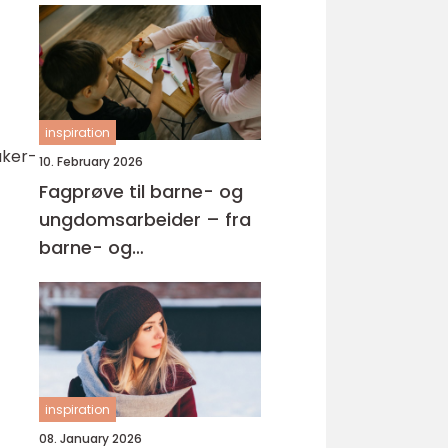
inspiration
uker-
10. February 2026
Fagprøve til barne- og
ungdomsarbeider – fra
barne- og
ungdsomarbeiderfaget
VG2 til fagbrev
inspiration
08. January 2026