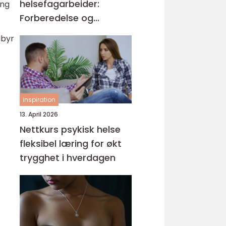
helsefagarbeider:
ing
Forberedelse og
kompetansemål
lbyr
inspiration
13. April 2026
Nettkurs psykisk helse
fleksibel læring for økt
trygghet i hverdagen