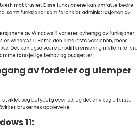
ettverk mot trusler. Disse funksjonene kan omfatte bedre
se, samt funksjoner som forenkler administrasjonen av
 versjonene av Windows 11 varierer avhengig av funksjoner,
vis er Windows 11 Home den rimeligste versjonen, mens
ste. Det kan også være prisdifferensiering mellom forbr
komme forskjellige behov og budsjetter.
mgang av fordeler og ulemper
iklet seg betydelig over tid, og det er viktig å forstå
påvirket brukernes opplevelse.
dows 11: