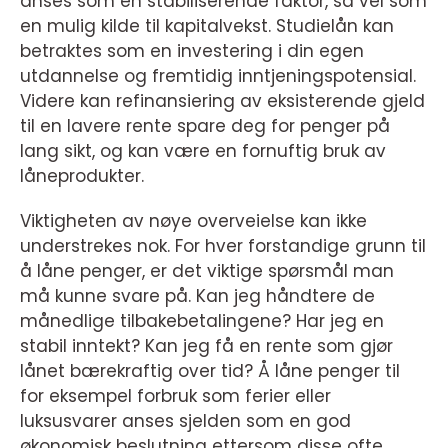
anses som en stabiliserende faktor, så vel som
en mulig kilde til kapitalvekst. Studielån kan
betraktes som en investering i din egen
utdannelse og fremtidig inntjeningspotensial.
Videre kan refinansiering av eksisterende gjeld
til en lavere rente spare deg for penger på
lang sikt, og kan være en fornuftig bruk av
låneprodukter.
Viktigheten av nøye overveielse kan ikke
understrekes nok. For hver forstandige grunn til
å låne penger, er det viktige spørsmål man
må kunne svare på. Kan jeg håndtere de
månedlige tilbakebetalingene? Har jeg en
stabil inntekt? Kan jeg få en rente som gjør
lånet bærekraftig over tid? Å låne penger til
for eksempel forbruk som ferier eller
luksusvarer anses sjelden som en god
økonomisk beslutning ettersom disse ofte