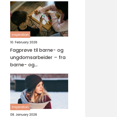
inspiration
10. February 2026
Fagprøve til barne- og
ungdomsarbeider – fra
barne- og
ungdsomarbeiderfaget
VG2 til fagbrev
inspiration
08. January 2026