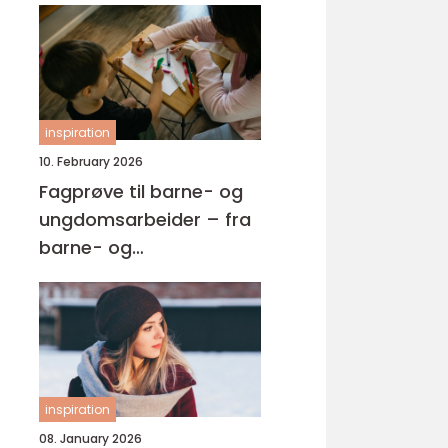
inspiration
10. February 2026
Fagprøve til barne- og
ungdomsarbeider – fra
barne- og
ungdsomarbeiderfaget
VG2 til fagbrev
inspiration
08. January 2026