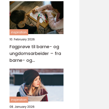
inspiration
10. February 2026
Fagprøve til barne- og
ungdomsarbeider – fra
barne- og
ungdsomarbeiderfaget
VG2 til fagbrev
inspiration
08. January 2026