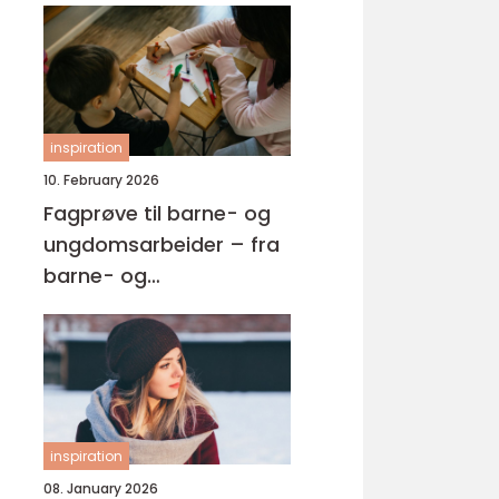
inspiration
10. February 2026
Fagprøve til barne- og
ungdomsarbeider – fra
barne- og
ungdsomarbeiderfaget
VG2 til fagbrev
inspiration
08. January 2026