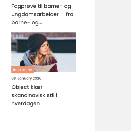
Fagprøve til barne- og
ungdomsarbeider – fra
barne- og
ungdsomarbeiderfaget
VG2 til fagbrev
inspiration
08. January 2026
Object klær
skandinavisk stil i
hverdagen