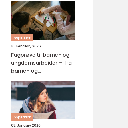
inspiration
10. February 2026
Fagprøve til barne- og
ungdomsarbeider – fra
barne- og
ungdsomarbeiderfaget
VG2 til fagbrev
inspiration
08. January 2026