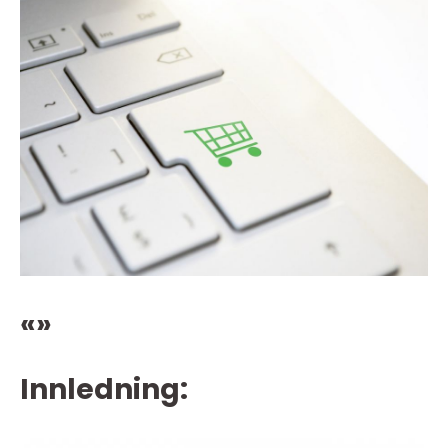
«»
Innledning: