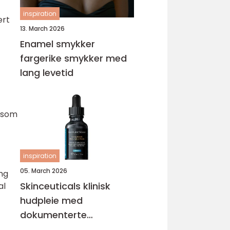
inspiration
ert
13. March 2026
Enamel smykker
fargerike smykker med
lang levetid
r som
inspiration
05. March 2026
mg
Skinceuticals klinisk
al
hudpleie med
dokumenterte
resultater