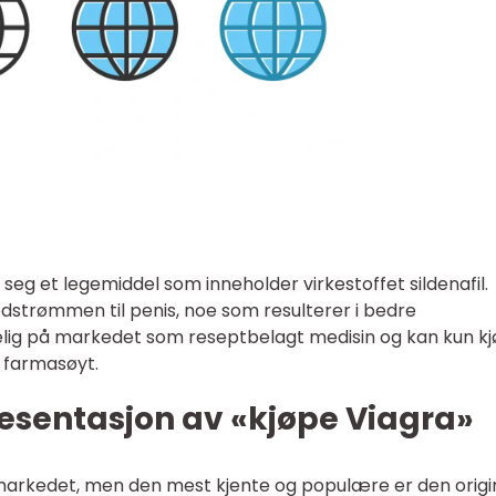
seg et legemiddel som inneholder virkestoffet sildenafil.
odstrømmen til penis, noe som resulterer i bedre
gelig på markedet som reseptbelagt medisin og kan kun k
r farmasøyt.
esentasjon av «kjøpe Viagra»
 markedet, men den mest kjente og populære er den origi