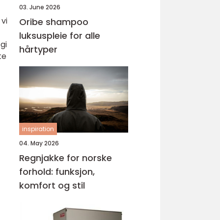
03. June 2026
vi
Oribe shampoo
luksuspleie for alle
gi
hårtyper
te
inspiration
04. May 2026
Regnjakke for norske
forhold: funksjon,
komfort og stil