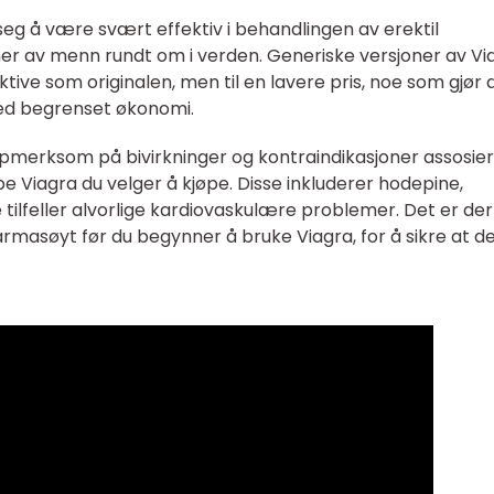
seg å være svært effektiv i behandlingen av erektil
oner av menn rundt om i verden. Generiske versjoner av Vi
ektive som originalen, men til en lavere pris, noe som gjør
med begrenset økonomi.
oppmerksom på bivirkninger og kontraindikasjoner assosier
pe Viagra du velger å kjøpe. Disse inkluderer hodepine,
 tilfeller alvorlige kardiovaskulære problemer. Det er der
farmasøyt før du begynner å bruke Viagra, for å sikre at de