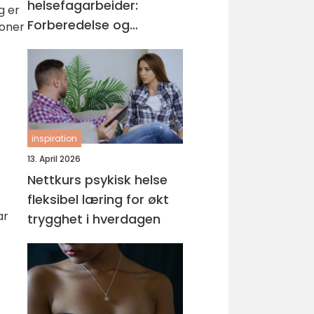
helsefagarbeider:
g er
Forberedelse og
joner
kompetansemål
inspiration
13. April 2026
Nettkurs psykisk helse
fleksibel læring for økt
ar
trygghet i hverdagen