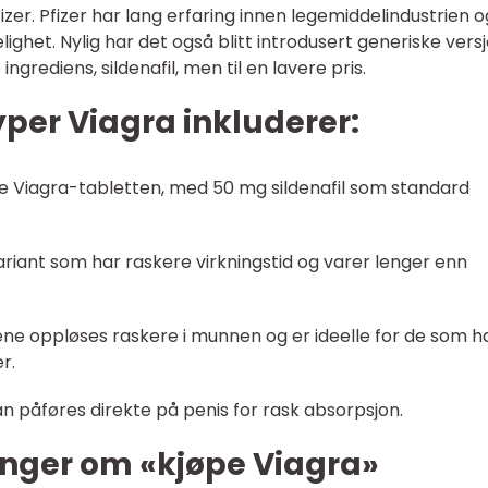
zer. Pfizer har lang erfaring innen legemiddelindustrien o
elighet. Nylig har det også blitt introdusert generiske vers
grediens, sildenafil, men til en lavere pris.
per Viagra inkluderer:
ige Viagra-tabletten, med 50 mg sildenafil som standard
variant som har raskere virkningstid og varer lenger enn
tene oppløses raskere i munnen og er ideelle for de som h
r.
n påføres direkte på penis for rask absorpsjon.
inger om «kjøpe Viagra»