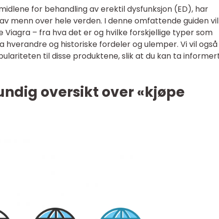
midlene for behandling av erektil dysfunksjon (ED), har
er av menn over hele verden. I denne omfattende guiden vil 
 Viagra – fra hva det er og hvilke forskjellige typer som
fra hverandre og historiske fordeler og ulemper. Vi vil også 
lariteten til disse produktene, slik at du kan ta informer
undig oversikt over «kjøpe