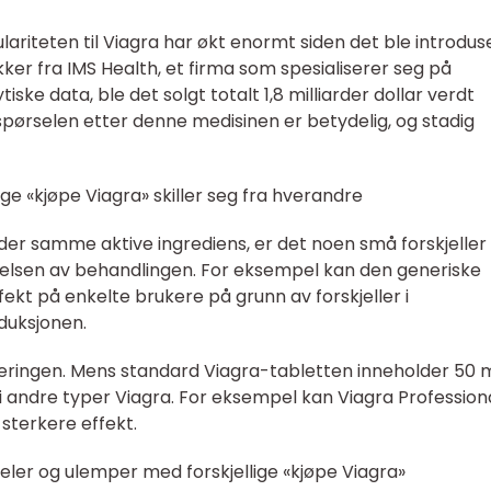
ariteten til Viagra har økt enormt siden det ble introdus
ikker fra IMS Health, et firma som spesialiserer seg på
ske data, ble det solgt totalt 1,8 milliarder dollar verdt
erspørselen etter denne medisinen er betydelig, og stadig
ige «kjøpe Viagra» skiller seg fra hverandre
lder samme aktive ingrediens, er det noen små forskjelle
velsen av behandlingen. For eksempel kan den generiske
ekt på enkelte brukere på grunn av forskjeller i
duksjonen.
seringen. Mens standard Viagra-tabletten inneholder 50 
e i andre typer Viagra. For eksempel kan Viagra Profession
 sterkere effekt.
eler og ulemper med forskjellige «kjøpe Viagra»