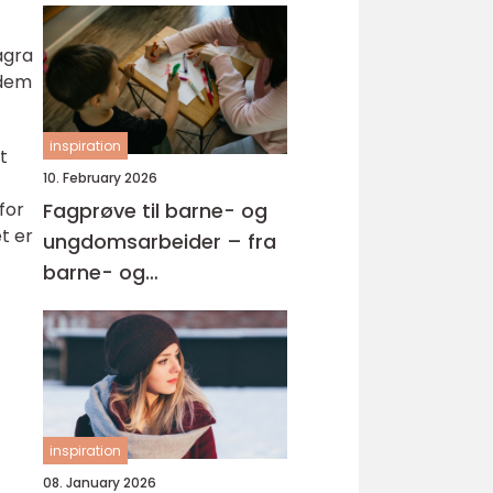
agra
 dem
inspiration
t
10. February 2026
for
Fagprøve til barne- og
t er
ungdomsarbeider – fra
barne- og
ungdsomarbeiderfaget
VG2 til fagbrev
inspiration
08. January 2026