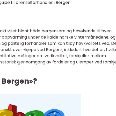
uide til brenselforhandler i Bergen
aktivitet blant både bergensere og besøkende til byen.
for oppvarming under de kalde norske vintermånedene, og
lig og pålitelig forhandler som kan tilby høykvalitets ved. 
ersikt over «kjøpe ved Bergen», inkludert hva det er, hvilk
antitative målinger om vedkvalitet, forskjeller mellom
 historisk gjennomgang av fordeler og ulemper ved forskje
d Bergen»?