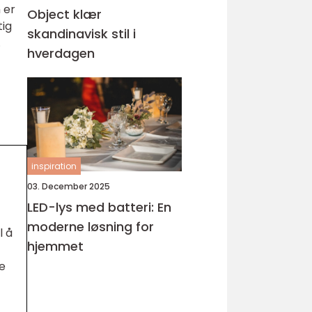
 er
Object klær
tig
skandinavisk stil i
.
hverdagen
inspiration
03. December 2025
LED-lys med batteri: En
moderne løsning for
l å
hjemmet
ge