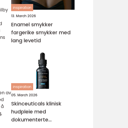
inspiration
ilby
13. March 2026
d
Enamel smykker
i
fargerike smykker med
ens
lang levetid
inspiration
en av
05. March 2026
ed
Skinceuticals klinisk
 å
hudpleie med
,
dokumenterte
resultater