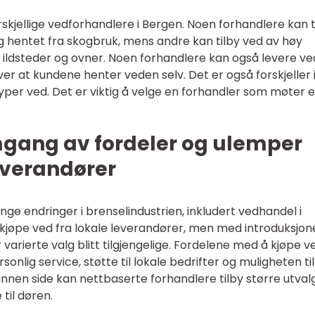
orskjellige vedforhandlere i Bergen. Noen forhandlere kan t
 hentet fra skogbruk, mens andre kan tilby ved av høy
r ildsteder og ovner. Noen forhandlere kan også levere ve
ver at kundene henter veden selv. Det er også forskjeller 
 typer ved. Det er viktig å velge en forhandler som møter 
mgang av fordeler og ulemper
leverandører
ge endringer i brenselindustrien, inkludert vedhandel i
å kjøpe ved fra lokale leverandører, men med introduksjon
arierte valg blitt tilgjengelige. Fordelene med å kjøpe v
sonlig service, støtte til lokale bedrifter og muligheten til
annen side kan nettbaserte forhandlere tilby større utvalg
 til døren.