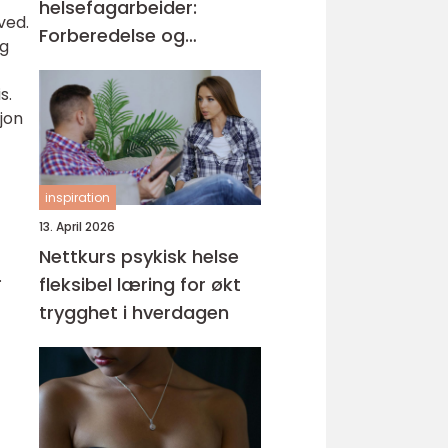
helsefagarbeider:
ved.
Forberedelse og
og
kompetansemål
s.
jon
inspiration
13. April 2026
Nettkurs psykisk helse
.
fleksibel læring for økt
trygghet i hverdagen