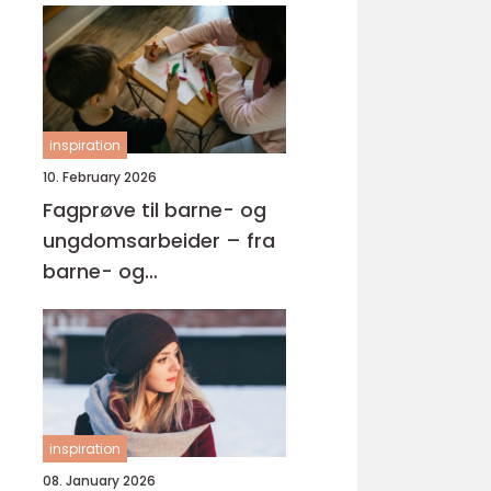
inspiration
10. February 2026
Fagprøve til barne- og
ungdomsarbeider – fra
barne- og
ungdsomarbeiderfaget
VG2 til fagbrev
inspiration
08. January 2026