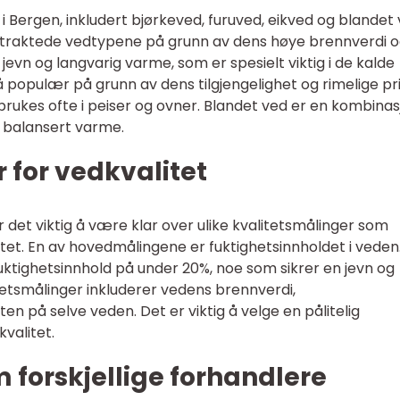
g i Bergen, inkludert bjørkeved, furuved, eikved og blandet 
rtraktede vedtypene på grunn av dens høye brennverdi 
 jevn og langvarig varme, som er spesielt viktig i de kalde
populær på grunn av dens tilgjengelighet og rimelige pri
brukes ofte i peiser og ovner. Blandet ved er en kombinas
en balansert varme.
 for vedkvalitet
r det viktig å være klar over ulike kvalitetsmålinger som
tet. En av hovedmålingene er fuktighetsinnholdet i veden
fuktighetsinnhold på under 20%, noe som sikrer en jevn og
tetsmålinger inkluderer vedens brennverdi,
n på selve veden. Det er viktig å velge en pålitelig
valitet.
m forskjellige forhandlere