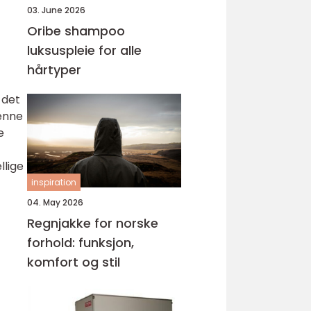
03. June 2026
Oribe shampoo
luksuspleie for alle
hårtyper
 det
Denne
e
llige
inspiration
04. May 2026
Regnjakke for norske
forhold: funksjon,
komfort og stil