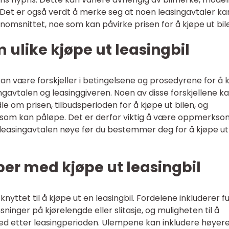
. Det er også verdt å merke seg at noen leasingavtaler ka
omsnittet, noe som kan påvirke prisen for å kjøpe ut bil
 ulike kjøpe ut leasingbil
kan være forskjeller i betingelsene og prosedyrene for å 
ingavtalen og leasinggiveren. Noen av disse forskjellene k
le om prisen, tilbudsperioden for å kjøpe ut bilen, og
r som kan påløpe. Det er derfor viktig å være oppmerks
leasingavtalen nøye før du bestemmer deg for å kjøpe ut
er med kjøpe ut leasingbil
yttet til å kjøpe ut en leasingbil. Fordelene inkluderer fu
ninger på kjørelengde eller slitasje, og muligheten til å
ed etter leasingperioden. Ulempene kan inkludere høyer