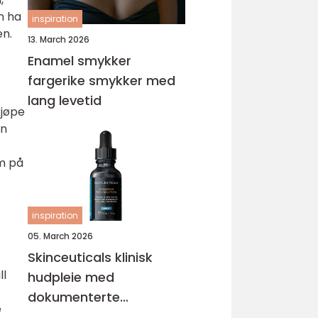
n ha
inspiration
en.
13. March 2026
Enamel smykker
fargerike smykker med
lang levetid
kjøpe
an
om på
inspiration
05. March 2026
Skinceuticals klinisk
ll
hudpleie med
dokumenterte
e
resultater