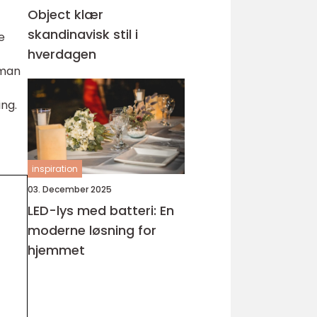
Object klær
skandinavisk stil i
e
hverdagen
 man
ing.
inspiration
03. December 2025
LED-lys med batteri: En
moderne løsning for
hjemmet