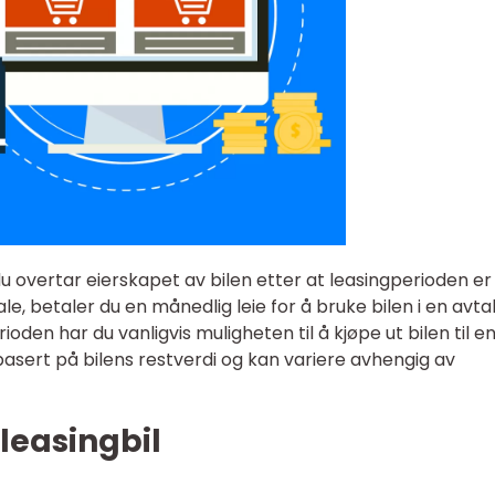
du overtar eierskapet av bilen etter at leasingperioden er
le, betaler du en månedlig leie for å bruke bilen i en avta
oden har du vanligvis muligheten til å kjøpe ut bilen til e
 basert på bilens restverdi og kan variere avhengig av
 leasingbil