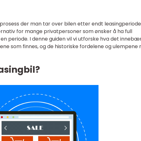
n prosess der man tar over bilen etter endt leasingperiode
ernativ for mange privatpersoner som ønsker å ha full
 en periode. I denne guiden vil vi utforske hva det innebæ
typene som finnes, og de historiske fordelene og ulempene
asingbil?