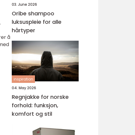
03. June 2026
Oribe shampoo
luksuspleie for alle
.
hårtyper
rer å
 med
inspiration
04. May 2026
Regnjakke for norske
forhold: funksjon,
komfort og stil