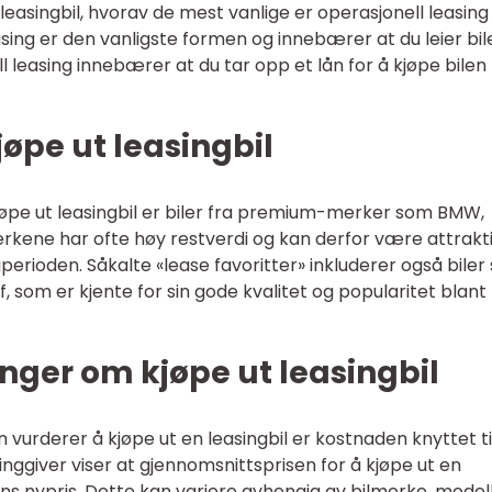
 leasingbil, hvorav de mest vanlige er operasjonell leasing
easing er den vanligste formen og innebærer at du leier bil
ll leasing innebærer at du tar opp et lån for å kjøpe bilen 
øpe ut leasingbil
øpe ut leasingbil er biler fra premium-merker som BMW,
rkene har ofte høy restverdi og kan derfor være attrakt
gperioden. Såkalte «lease favoritter» inkluderer også bile
 som er kjente for sin gode kvalitet og popularitet blant
nger om kjøpe ut leasingbil
 vurderer å kjøpe ut en leasingbil er kostnaden knyttet ti
inggiver viser at gjennomsnittsprisen for å kjøpe ut en
ens nypris. Dette kan variere avhengig av bilmerke, modell