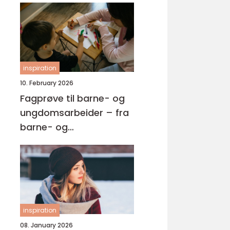
inspiration
10. February 2026
Fagprøve til barne- og
ungdomsarbeider – fra
barne- og
ungdsomarbeiderfaget
VG2 til fagbrev
inspiration
08. January 2026