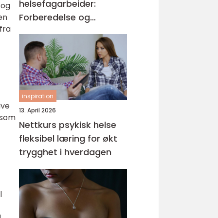
helsefagarbeider:
 og
Forberedelse og
en
fra
kompetansemål
inspiration
ive
13. April 2026
r som
Nettkurs psykisk helse
fleksibel læring for økt
trygghet i hverdagen
l
,