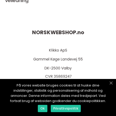
veiledning
NORSKWEBSHOP.
no
web:
www.klikko.dk
På vores website bruges cookies til at huske dine
indstillinger, statistik og personalisering af indhold og
annoncer. Denne information deles med tredjepart. Ved
fortsat brug af websiden godkender du cookiepolitikken.
Ok
Privatlivspolitik
Menu