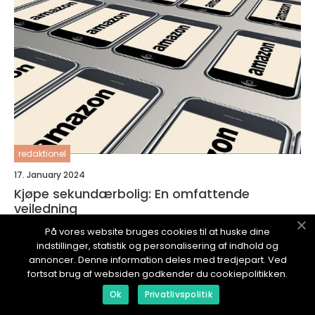
redaktionel
17. January 2024
Kjøpe sekundærbolig: En omfattende
veiledning
På vores website bruges cookies til at huske dine
indstillinger, statistik og personalisering af indhold og
annoncer. Denne information deles med tredjepart. Ved
fortsat brug af websiden godkender du cookiepolitikken.
NORSKWEBSHOP.
no
Ok
Privatlivspolitik