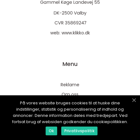
web:
www.klikko.dk
Menu
Reklame
Om oss
På vores website bruges cookies til at huske dine
Cookies
indstillinger, statistik og personalisering af indhold og
Kontakt Oss
annoncer. Denne information deles med tredjepart. Ved
fortsat brug af websiden godkender du cookiepolitikken.
Sitemap
Ok
Privatlivspolitik