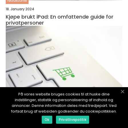
redaktionel
18. January 2024
Kjøpe brukt iPad: En omfattende guide for
privatpersoner
På vores website bruges cookies til at huske dine
indstillinger, statistik og personalisering af indhold og
annoncer. Denne information deles med tredjepart. Ved
fortsat brug af websiden godkender du cookiepolitikken.
redaktionel
Ok
Privatlivspolitik
18. January 2024
Kjøpe grus i sekk: En omfattende guide til