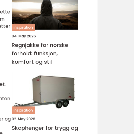
Dette
om
etter
inspiration
04. May 2026
Regnjakke for norske
forhold: funksjon,
komfort og stil
et.
enten
inspiration
er og
02. May 2026
Skaphenger for trygg og
pe