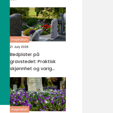
inspiration
21. July 2026
Bedplater på
gravstedet: Praktisk
skjønnhet og varig
orden
inspiration