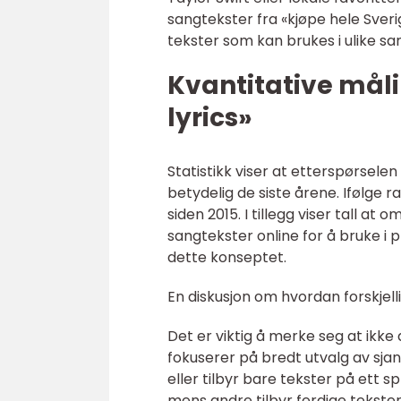
sangtekster fra «kjøpe hele Sveri
tekster som kan brukes i ulike 
Kvantitative måli
lyrics»
Statistikk viser at etterspørselen
betydelig de siste årene. Ifølge 
siden 2015. I tillegg viser tall a
sangtekster online for å bruke i 
dette konseptet.
En diskusjon om hvordan forskjelli
Det er viktig å merke seg at ikke 
fokuserer på bredt utvalg av sjan
eller tilbyr bare tekster på ett s
mens andre tilbyr ferdige tekste