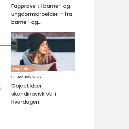
e
Fagprøve til barne- og
ungdomsarbeider – fra
barne- og
ungdsomarbeiderfaget
VG2 til fagbrev
inspiration
08. January 2026
Object klær
a
skandinavisk stil i
hverdagen