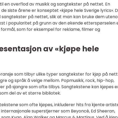
ng til en overflod av musikk og sangtekster på nettet. En
e siste årene er konseptet «kjøpe hele Sverige lyrics». 
 til sangtekster på nettet, slik at man kan bruke dem uten
kst i popularitet på grunn av den økende etterspørselen 
ke formål, som for eksempel for reklame, filmer og
esentasjon av «kjøpe hele
bransje som tilbyr ulike typer sangtekster for kjøp på nett
ngre og språk å velge mellom. Popmusikk, rock, hip-hop,
r på sjangre som ofte tilbys. Sangtekstene kan kjøpes 
om del av et større bibliotek.
stene som ofte kjøpes, inkluderer hits fra kjente artist
 internasjonale superstjerner som Beyoncé, Ed Sheeran,
ter som Kygo, Alan Walker og Marcus & Martinus. Ved å kjø