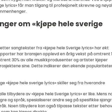
ge lyrics» får man tilgang til profesjonelt skrevne og nøya
sammenhenger.
nger om «kjøpe hele sverige
 etter sangtekster fra «kjøpe hele Sverige lyrics» har økt
rapporter har bransjen opplevd en årlig vekst på omtrent
t omtrent 30% av alle musikkprodusenter og artister kjøper
prosjektene sine. Dette indikerer den økende populariteten
ge «kjøpe hele sverige lyrics» skiller seg fra hverandre
alle tilbydere av «kjøpe hele Sverige lyrics» er like. Mens 
gre og språk, spesialiserer andre seg på spesifikke sjang
pråk. Noen tilbydere kan også tilpasse tekster etter behov
r som kan kjøpes direkte.