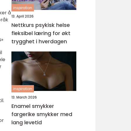
inspiration
ker å
13. April 2026
pråk
Nettkurs psykisk helse
fleksibel læring for økt
s»
trygghet i hverdagen
l
ele
r
inspiration
13. March 2026
l.
Enamel smykker
fargerike smykker med
or
lang levetid