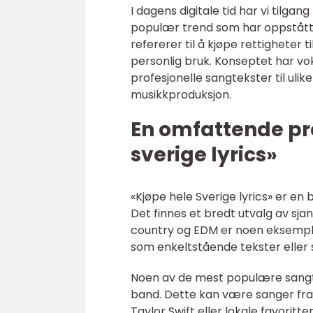
I dagens digitale tid har vi tilga
populær trend som har oppstått d
refererer til å kjøpe rettigheter
personlig bruk. Konseptet har vo
profesjonelle sangtekster til uli
musikkproduksjon.
En omfattende pr
sverige lyrics»
«Kjøpe hele Sverige lyrics» er en 
Det finnes et bredt utvalg av sja
country og EDM er noen eksemple
som enkeltstående tekster eller s
Noen av de mest populære sangtek
band. Dette kan være sanger fra
Taylor Swift eller lokale favorit