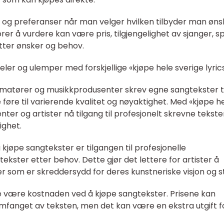
v og preferanser når man velger hvilken tilbyder man øns
rer å vurdere kan være pris, tilgjengelighet av sjanger, s
etter ønsker og behov.
ler og ulemper med forskjellige «kjøpe hele sverige lyric
at amatører og musikkprodusenter skrev egne sangtekster ti
øre til varierende kvalitet og nøyaktighet. Med «kjøpe h
nter og artister nå tilgang til profesjonelt skrevne tekste
ighet.
kjøpe sangtekster er tilgangen til profesjonelle
tekster etter behov. Dette gjør det lettere for artister å
 som er skreddersydd for deres kunstneriske visjon og sti
 være kostnaden ved å kjøpe sangtekster. Prisene kan
omfanget av teksten, men det kan være en ekstra utgift f