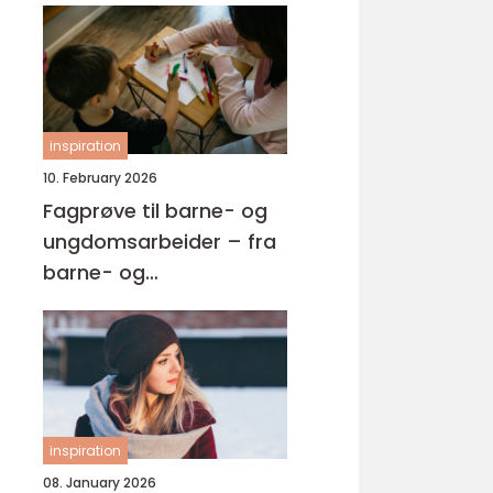
inspiration
10. February 2026
Fagprøve til barne- og
ungdomsarbeider – fra
barne- og
ungdsomarbeiderfaget
VG2 til fagbrev
inspiration
08. January 2026