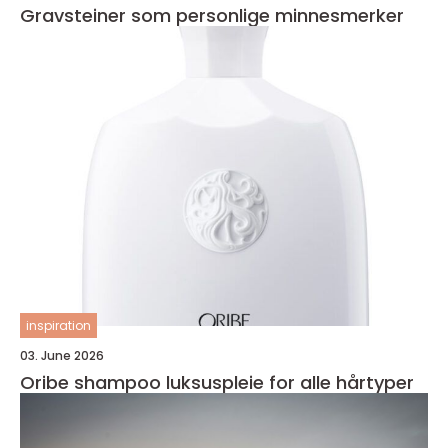
Gravsteiner som personlige minnesmerker
inspiration
03. June 2026
Oribe shampoo luksuspleie for alle hårtyper