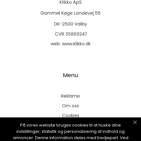
web:
www.klikko.dk
Menu
Reklame
Om oss
Cookies
På vores website bruges cookies til at huske dine
Kontakt Oss
indstillinger, statistik og personalisering af indhold og
Sitemap
annoncer. Denne information deles med tredjepart. Ved