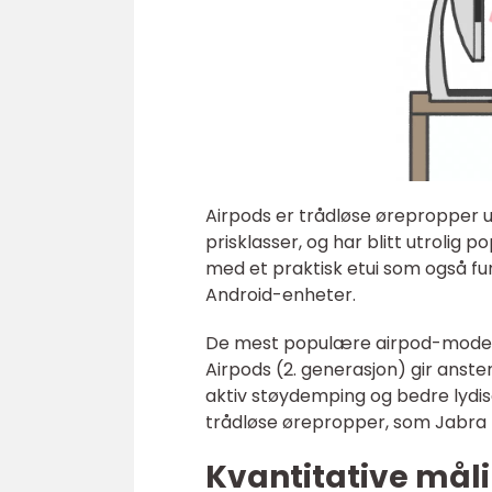
Airpods er trådløse ørepropper utv
prisklasser, og har blitt utrolig 
med et praktisk etui som også f
Android-enheter.
De mest populære airpod-modelle
Airpods (2. generasjon) gir ansten
aktiv støydemping og bedre lydiso
trådløse ørepropper, som Jabra 
Kvantitative mål