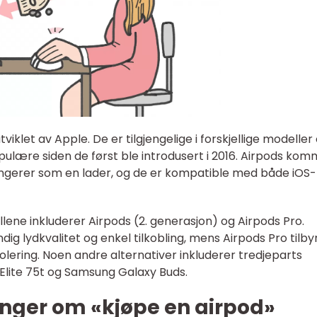
iklet av Apple. De er tilgjengelige i forskjellige modeller
populære siden de først ble introdusert i 2016. Airpods ko
ungerer som en lader, og de er kompatible med både iOS-
ne inkluderer Airpods (2. generasjon) og Airpods Pro.
dig lydkvalitet og enkel tilkobling, mens Airpods Pro tilby
lering. Noen andre alternativer inkluderer tredjeparts
Elite 75t og Samsung Galaxy Buds.
inger om «kjøpe en airpod»