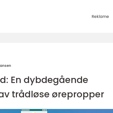
Reklame
Hansen
od: En dybdegående
av trådløse ørepropper