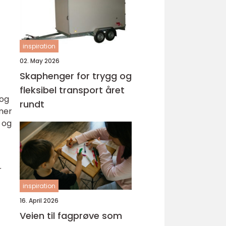
inspiration
02. May 2026
Skaphenger for trygg og
fleksibel transport året
 og
rundt
mmer
 og
r
inspiration
16. April 2026
Veien til fagprøve som