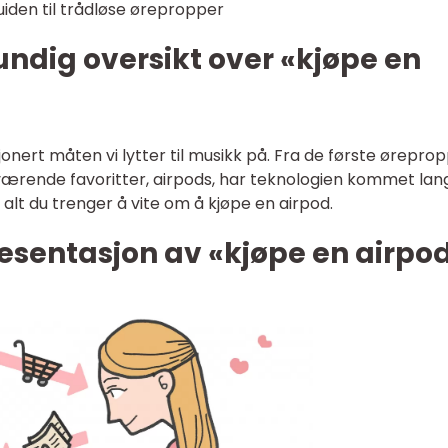
uiden til trådløse ørepropper
undig oversikt over «kjøpe en
onert måten vi lytter til musikk på. Fra de første ørepro
værende favoritter, airpods, har teknologien kommet langt
i alt du trenger å vite om å kjøpe en airpod.
esentasjon av «kjøpe en airpo