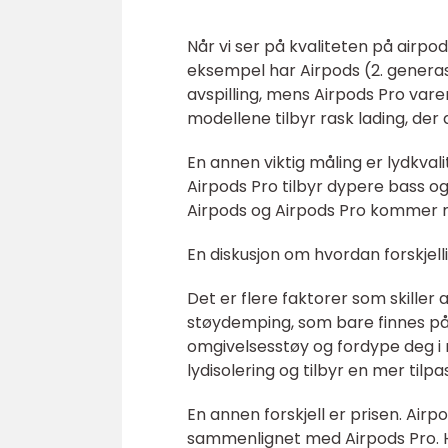
Når vi ser på kvaliteten på airpods
eksempel har Airpods (2. generas
avspilling, mens Airpods Pro vare
modellene tilbyr rask lading, der 
En annen viktig måling er lydkvali
Airpods Pro tilbyr dypere bass o
Airpods og Airpods Pro kommer m
En diskusjon om hvordan forskjell
Det er flere faktorer som skiller 
støydemping, som bare finnes på A
omgivelsesstøy og fordype deg i 
lydisolering og tilbyr en mer tilp
En annen forskjell er prisen. Air
sammenlignet med Airpods Pro. Hvi