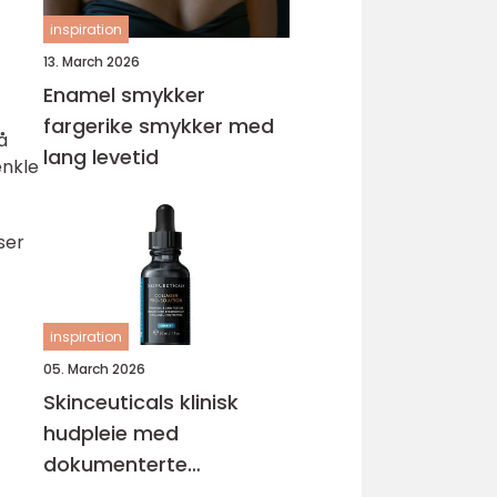
inspiration
13. March 2026
Enamel smykker
fargerike smykker med
å
lang levetid
enkle
ser
inspiration
05. March 2026
Skinceuticals klinisk
hudpleie med
dokumenterte
resultater