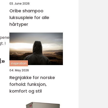
03. June 2026
Oribe shampoo
luksuspleie for alle
hårtyper
ppene
. I
d»
inspiration
04. May 2026
Regnjakke for norske
forhold: funksjon,
komfort og stil