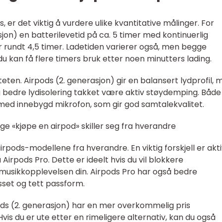
, er det viktig å vurdere ulike kvantitative målinger. For
jon) en batterilevetid på ca. 5 timer med kontinuerlig
r rundt 4,5 timer. Ladetiden varierer også, men begge
du kan få flere timers bruk etter noen minutters lading.
teten. Airpods (2. generasjon) gir en balansert lydprofil,
g bedre lydisolering takket være aktiv støydemping. Både
ed innebygd mikrofon, som gir god samtalekvalitet.
ige «kjøpe en airpod» skiller seg fra hverandre
airpods-modellene fra hverandre. En viktig forskjell er akt
irpods Pro. Dette er ideelt hvis du vil blokkere
musikkopplevelsen din. Airpods Pro har også bedre
asset og tett passform.
pods (2. generasjon) har en mer overkommelig pris
s du er ute etter en rimeligere alternativ, kan du også