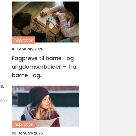
inspiration
10. February 2026
Fagprøve til barne- og
ungdomsarbeider – fra
barne- og
ungdsomarbeiderfaget
s,
VG2 til fagbrev
mmer
inspiration
08. January 2026