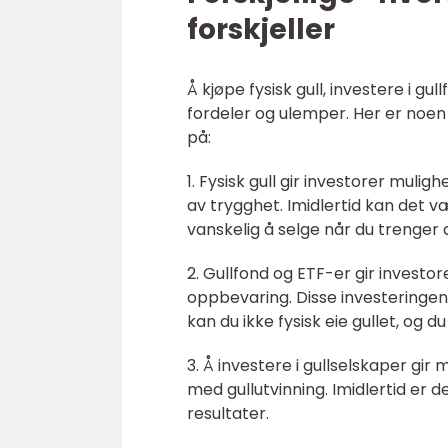
forskjeller
Å kjøpe fysisk gull, investere i gull
fordeler og ulemper. Her er noen v
på:
1. Fysisk gull gir investorer mulig
av trygghet. Imidlertid kan det 
vanskelig å selge når du trenger 
2. Gullfond og ETF-er gir investo
oppbevaring. Disse investeringene
kan du ikke fysisk eie gullet, og d
3. Å investere i gullselskaper gir
med gullutvinning. Imidlertid er d
resultater.