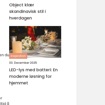
Object klær
skandinavisk stil i
hverdagen
en du
inspiration
03. December 2025
LED-lys med batteri: En
moderne løsning for
hjemmet
er
ltid å