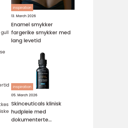
inspiration
13. March 2026
Enamel smykker
fargerike smykker med
gull
lang levetid
lse
ertid
inspiration
05. March 2026
Skinceuticals klinisk
kkes
miske
hudpleie med
dokumenterte
resultater