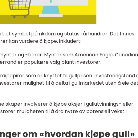
rt et symbol på rikdom og status i århundrer. Det finnes
orer kan vurdere å kjøpe, inkludert:
gullmynter og -barer. Mynter som American Eagle, Canadian
errand er populære valg blant investorer.
rdipapirer som er knyttet til gullprisen. Investeringsfond 
vestorer mulighet til å delta i gullmarkedet uten å eie de
lselskaper involverer å kjøpe aksjer i gullutvinnings- eller
storer muligheten til å dra nytte av potensiell vekst i
inger om «hvordan kjøpe gull»