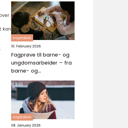
 over
et kan
inspiration
10. February 2026
.
Fagprøve til barne- og
ungdomsarbeider – fra
barne- og
ungdsomarbeiderfaget
VG2 til fagbrev
inspiration
08. January 2026