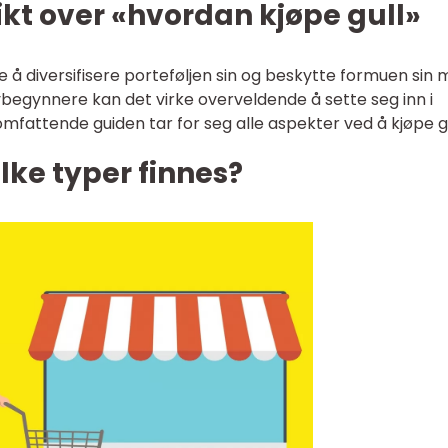
kt over «hvordan kjøpe gull»
te å diversifisere porteføljen sin og beskytte formuen sin 
begynnere kan det virke overveldende å sette seg inn i
mfattende guiden tar for seg alle aspekter ved å kjøpe gu
ilke typer finnes?