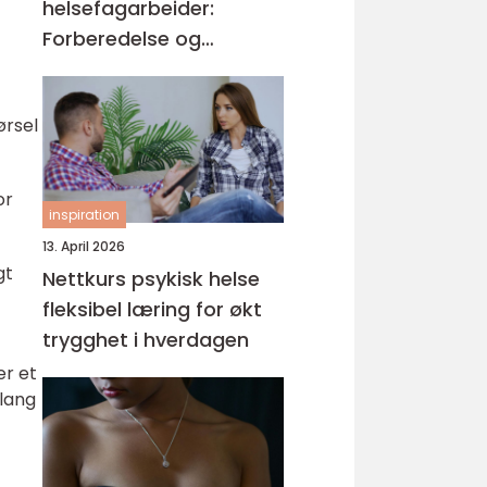
helsefagarbeider:
Forberedelse og
kompetansemål
ørsel
or
inspiration
13. April 2026
gt
Nettkurs psykisk helse
fleksibel læring for økt
trygghet i hverdagen
er et
 lang