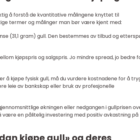
iktig å forstå de kvantitative målingene knyttet til
iktige termer og målinger man bør være kjent med:
 unse (31,1 gram) gull. Den bestemmes av tilbud og ettersp
ellom kjøpspris og salgspris. Jo mindre spread, jo bedre f
er å kjøpe fysisk gull, må du vurdere kostnadene for å try
re leie av bankskap eller bruk av profesjonelle
 gjennomsnittlige økningen eller nedgangen i gullprisen ov
eg å være en pålitelig investering med positiv avkastning på
rdan kjøpe gull» og deres