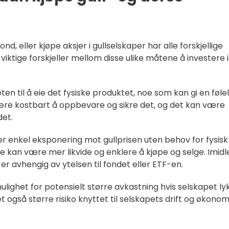
fond, eller kjøpe aksjer i gullselskaper har alle forskjellige
iktige forskjeller mellom disse ulike måtene å investere i 
heten til å eie det fysiske produktet, noe som kan gi en føle
være kostbart å oppbevare og sikre det, og det kan være
det.
rer enkel eksponering mot gullprisen uten behov for fysisk
 kan være mer likvide og enklere å kjøpe og selge. Imidl
u er avhengig av ytelsen til fondet eller ETF-en.
 mulighet for potensielt større avkastning hvis selskapet ly
et også større risiko knyttet til selskapets drift og økono