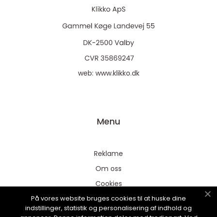
web:
www.klikko.dk
Menu
Reklame
Om oss
Cookies
På vores website bruges cookies til at huske dine
Kontakt Oss
indstillinger, statistik og personalisering af indhold og
Sitemap