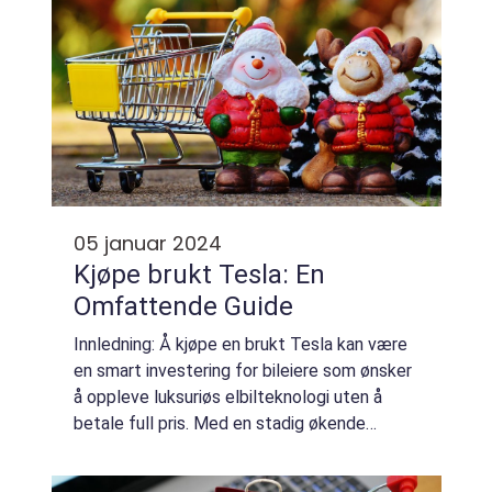
05 januar 2024
Kjøpe brukt Tesla: En
Omfattende Guide
Innledning: Å kjøpe en brukt Tesla kan være
en smart investering for bileiere som ønsker
å oppleve luksuriøs elbilteknologi uten å
betale full pris. Med en stadig økende
popularitet og et bredt utvalg av modeller å
velge mellom, er brukte Teslaer et ...