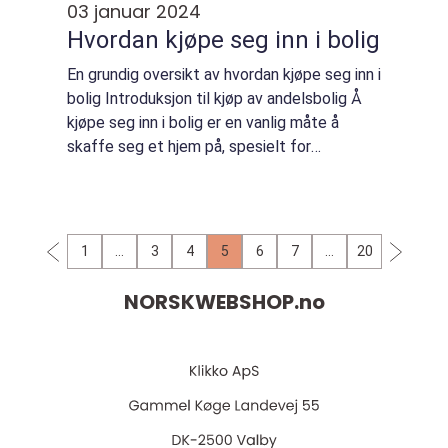
03 januar 2024
Hvordan kjøpe seg inn i bolig
En grundig oversikt av hvordan kjøpe seg inn i
bolig Introduksjon til kjøp av andelsbolig Å
kjøpe seg inn i bolig er en vanlig måte å
skaffe seg et hjem på, spesielt for
privatpersoner. En populær måte å oppnå
dette på er gjennom kjøp av en andelsbol...
1
…
3
4
5
6
7
…
20
NORSKWEBSHOP.
no