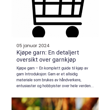
05 januar 2024
Kjøpe garn: En detaljert
oversikt over garnkjøp
Kjøpe garn – En komplett guide til kjøp av
garn Introduksjon: Garn er et allsidig
materiale som brukes av håndverkere,
entusiaster og hobbyister over hele verden.
Enten det er strikking, hekling eller veving,
spiller garn en viktig rolle i å sk...