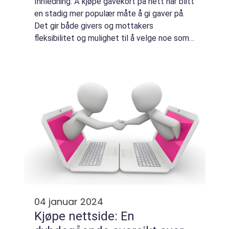
Innledning: Å kjøpe gavekort på nett har blitt
en stadig mer populær måte å gi gaver på.
Det gir både givers og mottakers
fleksibilitet og mulighet til å velge noe som
passer deres individuelle smak og
preferanser. Denne artikkelen gir en grundig
ove...
04 januar 2024
Kjøpe nettside: En