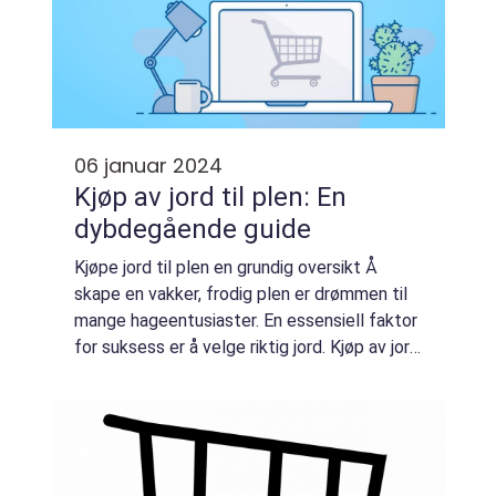
06 januar 2024
Kjøp av jord til plen: En
dybdegående guide
Kjøpe jord til plen en grundig oversikt Å
skape en vakker, frodig plen er drømmen til
mange hageentusiaster. En essensiell faktor
for suksess er å velge riktig jord. Kjøp av jord
til plen er avgjørende for å etablere et sunt
vekstgrunnlag som gir pla...