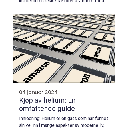
imidlertid en rekke faktorer å vurdere for å
kunne ta en velinformert beslutning. En kjøpe
seg inn i bolig kalkulator kan være ...
04 januar 2024
Kjøp av helium: En
omfattende guide
Innledning: Helium er en gass som har funnet
sin vei inn i mange aspekter av moderne liv,