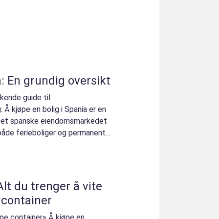
a: En grundig oversikt
kkende guide til
Å kjøpe en bolig i Spania er en
Det spanske eiendomsmarkedet
 både ferieboliger og permanente
lt du trenger å vite
 container
øpe container» Å kjøpe en