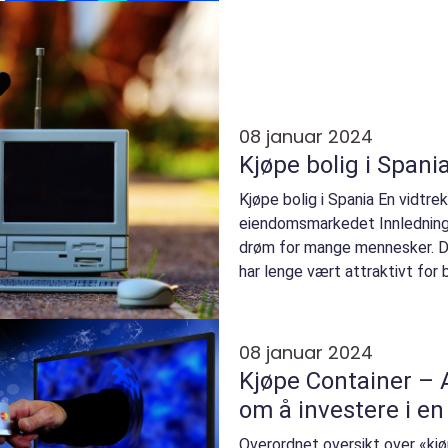
08 januar 2024
Kjøpe bolig i Spani
Kjøpe bolig i Spania En vidtre
eiendomsmarkedet Innledning: 
drøm for mange mennesker. 
har lenge vært attraktivt for
boliger. Med sitt behagel...
08 januar 2024
Kjøpe Container – A
om å investere i en
Overordnet oversikt over «kj