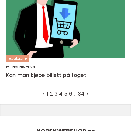
redaktionel
12. January 2024
Kan man kjøpe billett på toget
<
1
2
3
4
5
6
…
34
>