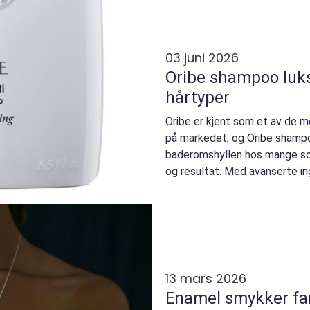
03 juni 2026
Oribe shampoo luksuspleie for alle
hårtyper
Oribe er kjent som et av de 
på markedet, og Oribe shampo
baderomshyllen hos mange so
og resultat. Med avanserte in
fokus på hårh...
13 mars 2026
Enamel smykker fargerike smykker med