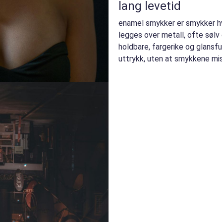
lang levetid
enamel smykker er smykker hv
legges over metall, ofte sølv 
holdbare, fargerike og glansfu
uttrykk, uten at smykkene mis
Mange velge...