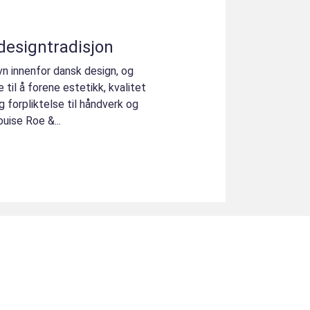
designtradisjon
vn innenfor dansk design, og
 til å forene estetikk, kvalitet
g forpliktelse til håndverk og
ouise Roe &...
u