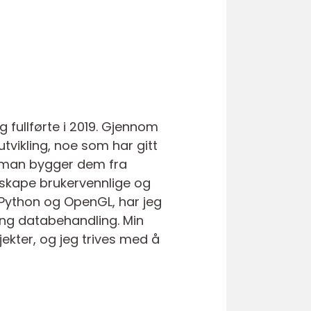
fullførte i 2019. Gjennom
tvikling, noe som har gitt
n man bygger dem fra
å skape brukervennlige og
 Python og OpenGL, har jeg
 tung databehandling. Min
kter, og jeg trives med å